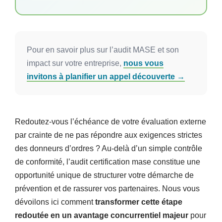
entreprise déploie son système de management
SSE. Vient ensuite l’audit. Un auditeur agréé par
le comité MASE évalue votre dispositif sur 1 à 3
jours : phase documentaire pour vos procédures
Pour en savoir plus sur l’audit MASE et son
écrites, audit terrain pour confronter ces
impact sur votre entreprise,
nous vous
procédures aux pratiques réelles. À l’issue, il
invitons à planifier un appel découverte →
remet un rapport au comité de pilotage régional.
Verdict : certification 0, 1 ou 3 ans selon le niveau
de maîtrise observé.
Redoutez-vous l’échéance de votre évaluation externe
par crainte de ne pas répondre aux exigences strictes
des donneurs d’ordres ? Au-delà d’un simple contrôle
de conformité, l’audit certification mase constitue une
opportunité unique de structurer votre démarche de
prévention et de rassurer vos partenaires. Nous vous
dévoilons ici comment
transformer cette étape
redoutée en un avantage concurrentiel majeur
pour