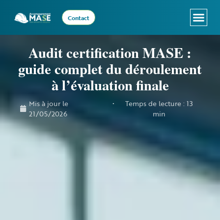
Le MASE
Vous êtes dirigeant.e ?
Vous pilotez le MA
Audit certification MASE :
guide complet du déroulement
à l’évaluation finale
Mis à jour le
•
Temps de lecture : 13
21/05/2026
min