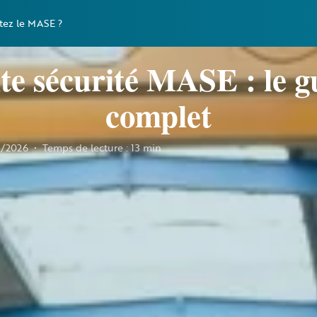
tez le MASE ?
ite sécurité MASE : le g
complet
3/2026
•
Temps de lecture : 13 min