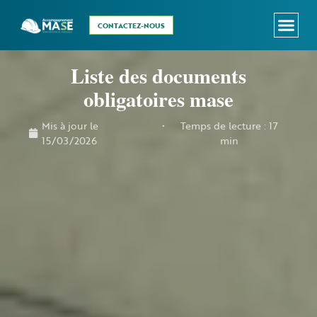
CONTACTEZ-NOUS
Le MASE
Vous êtes dirigeant.e ?
Vous pilotez le MA
Liste des documents
obligatoires mase
Mis à jour le
•
Temps de lecture : 17
15/03/2026
min