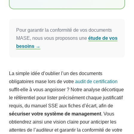
politique SSE, et les preuves de vie terrain
.
Cette rigueur sur les cinq axes du référentiel,
appuyée par des indicateurs semestriels et des
registres signés,
sécurise l’audit
. Une traçabilité
Pour garantir la conformité de vos documents
sans faille garantit ainsi la pérennité du système
MASE, nous vous proposons une
étude de vos
de management et la maîtrise réelle des risques.
besoins →
La simple idée d’oublier l’un des documents
obligatoires mase lors de votre
audit de certification
suffit-elle à vous angoisser ? Notre analyse décortique
le référentiel pour lister précisément chaque justificatif
requis, du manuel SSE aux fiches d’écart, afin de
sécuriser votre système de management
. Vous
obtiendrez ainsi une vision claire pour anticiper les
attentes de l’auditeur et garantir la conformité de votre