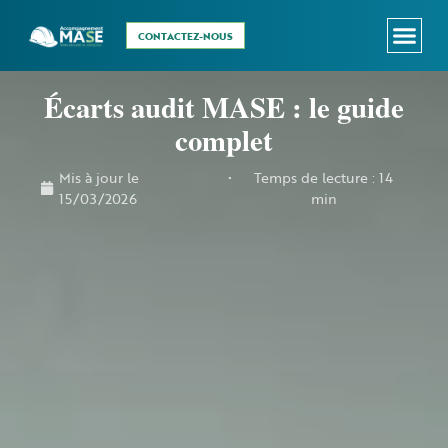
CONTACTEZ-NOUS
Le MASE
Vous êtes dirigeant.e ?
Vous pilotez le MA
Écarts audit MASE : le guide
complet
Mis à jour le
•
Temps de lecture : 14
15/03/2026
min