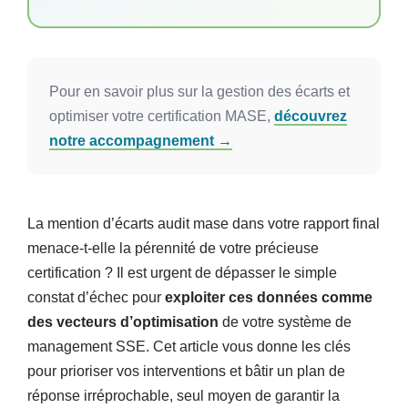
santé de votre système SSE
. En traitant les
causes racines via un plan d’actions rigoureux,
vous transformez ces failles en leviers
d’amélioration continue. Cette gestion proactive
Pour en savoir plus sur la gestion des écarts et
assure la validation de votre certification MASE et
optimiser votre certification MASE,
découvrez
renforce concrètement la sécurité de vos équipes.
notre accompagnement →
La mention d’écarts audit mase dans votre rapport final
menace-t-elle la pérennité de votre précieuse
certification ? Il est urgent de dépasser le simple
constat d’échec pour
exploiter ces données comme
des vecteurs d’optimisation
de votre système de
management SSE. Cet article vous donne les clés
pour prioriser vos interventions et bâtir un plan de
réponse irréprochable, seul moyen de garantir la